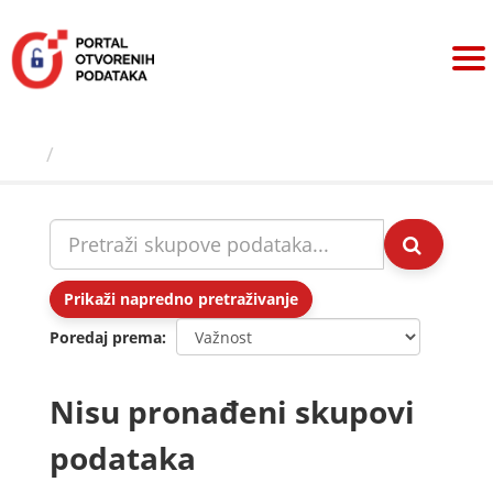
Preskoči
na
sadržaj
Skupovi podаtаkа
Prikaži napredno pretraživanje
Poredaj prema
Nisu pronađeni skupovi
podataka