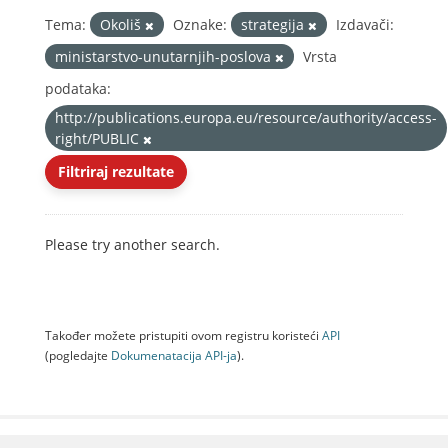
Tema:
Okoliš
Oznake:
strategija
Izdavači:
ministarstvo-unutarnjih-poslova
Vrsta
podataka:
http://publications.europa.eu/resource/authority/access-
right/PUBLIC
Filtriraj rezultate
Please try another search.
Također možete pristupiti ovom registru koristeći
API
(pogledajte
Dokumenаtаcijа API-jа
).