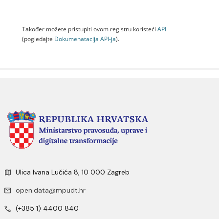
Također možete pristupiti ovom registru koristeći
API
(pogledajte
Dokumenаtаcijа API-jа
).