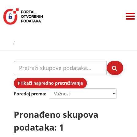
Preskoči
na
sadržaj
Skupovi podаtаkа
Prikaži napredno pretraživanje
Poredaj prema
Pronađeno skupova
podataka: 1