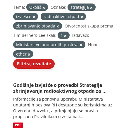
Tema:
Okoliš
Oznake:
strategija
izvješće
radioaktivni otpad
zbrinjavanje otpada
Otvorenost skupa prema
Tim Berners-Lee skali:
1
Izdavači:
Ministarstvo unutarnjih poslova
None:
other
Filtriraj rezultate
Godišnje izvješće o provedbi Strategije
zbrinjavanja radioaktivnog otpada za ...
Informacije za ponovnu uporabu Ministarstva
unutarnjih poslova RH dostupne su korisnicima uz
Otvorenu dozvolu , a primjenjuju se pravila
propisana Pravilnikom o vrstama i...
PDF