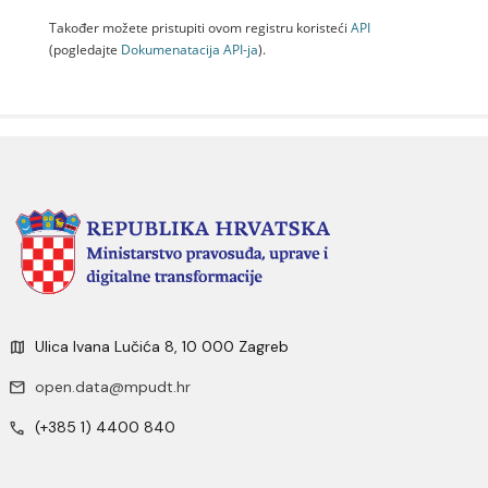
Također možete pristupiti ovom registru koristeći
API
(pogledajte
Dokumenаtаcijа API-jа
).