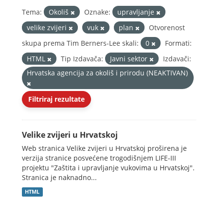
Tema:
Okoliš
Oznake:
upravljanje
velike zvijeri
vuk
plan
Otvorenost
skupa prema Tim Berners-Lee skali:
0
Formati:
HTML
Tip Izdavača:
Javni sektor
Izdavači:
Hrvatska agencija za okoliš i prirodu (NEAKTIVAN)
Filtriraj rezultate
Velike zvijeri u Hrvatskoj
Web stranica Velike zvijeri u Hrvatskoj proširena je
verzija stranice posvećene trogodišnjem LIFE-III
projektu "Zaštita i upravljanje vukovima u Hrvatskoj".
Stranica je naknadno...
HTML