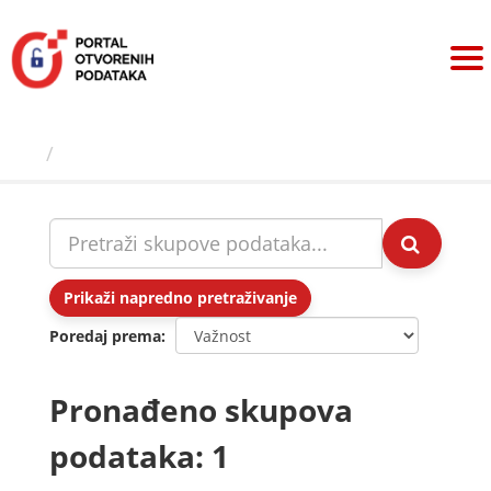
Preskoči
na
sadržaj
Skupovi podаtаkа
Prikaži napredno pretraživanje
Poredaj prema
Pronađeno skupova
podataka: 1