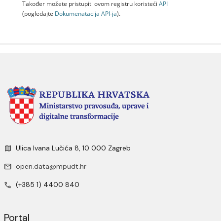
Također možete pristupiti ovom registru koristeći
API
(pogledajte
Dokumenаtаcijа API-jа
).