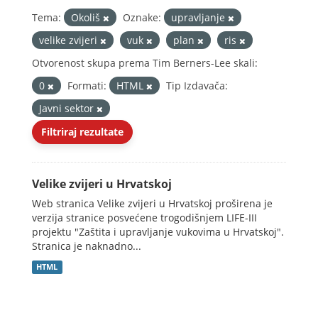
Tema:
Okoliš
Oznake:
upravljanje
velike zvijeri
vuk
plan
ris
Otvorenost skupa prema Tim Berners-Lee skali:
0
Formati:
HTML
Tip Izdavača:
Javni sektor
Filtriraj rezultate
Velike zvijeri u Hrvatskoj
Web stranica Velike zvijeri u Hrvatskoj proširena je
verzija stranice posvećene trogodišnjem LIFE-III
projektu "Zaštita i upravljanje vukovima u Hrvatskoj".
Stranica je naknadno...
HTML