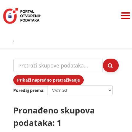
Preskoči
na
sadržaj
Skupovi podаtаkа
Prikaži napredno pretraživanje
Poredaj prema
Pronađeno skupova
podataka: 1