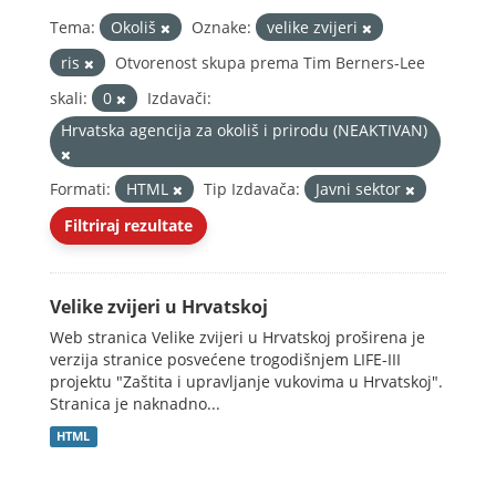
Tema:
Okoliš
Oznake:
velike zvijeri
ris
Otvorenost skupa prema Tim Berners-Lee
skali:
0
Izdavači:
Hrvatska agencija za okoliš i prirodu (NEAKTIVAN)
Formati:
HTML
Tip Izdavača:
Javni sektor
Filtriraj rezultate
Velike zvijeri u Hrvatskoj
Web stranica Velike zvijeri u Hrvatskoj proširena je
verzija stranice posvećene trogodišnjem LIFE-III
projektu "Zaštita i upravljanje vukovima u Hrvatskoj".
Stranica je naknadno...
HTML