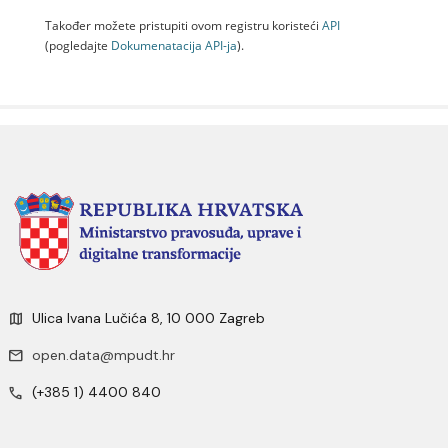
Također možete pristupiti ovom registru koristeći
API
(pogledajte
Dokumenаtаcijа API-jа
).