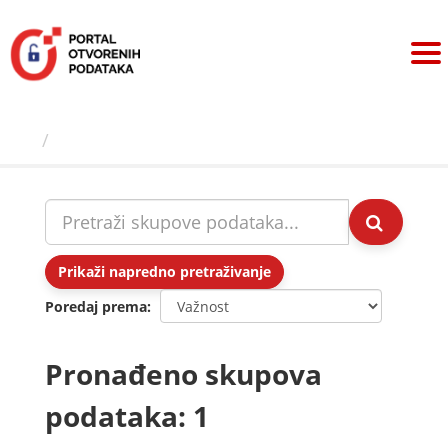
Preskoči
na
sadržaj
Skupovi podаtаkа
Prikaži napredno pretraživanje
Poredaj prema
Pronađeno skupova
podataka: 1