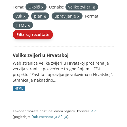
Tema:
Okoliš
Oznake:
velike zvijeri
vuk
plan
upravljanje
Formati:
HTML
Filtriraj rezultate
Velike zvijeri u Hrvatskoj
Web stranica Velike zvijeri u Hrvatskoj proširena je
verzija stranice posvećene trogodišnjem LIFE-III
projektu "Zaštita i upravljanje vukovima u Hrvatskoj".
Stranica je naknadno...
HTML
Također možete pristupiti ovom registru koristeći
API
(pogledajte
Dokumenаtаcijа API-jа
).