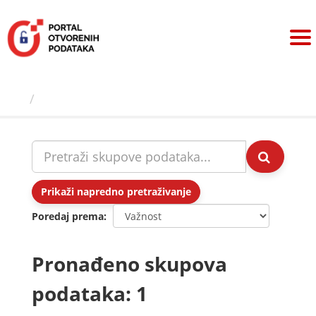
Preskoči
na
sadržaj
Skupovi podаtаkа
Prikaži napredno pretraživanje
Poredaj prema
Pronađeno skupova
podataka: 1