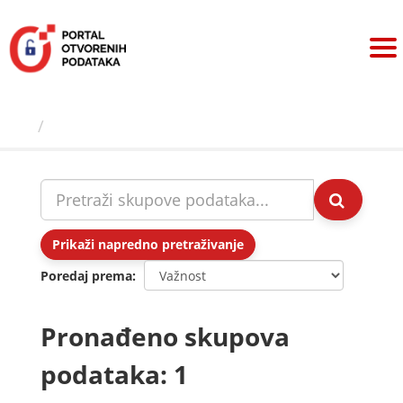
Preskoči
na
sadržaj
Skupovi podаtаkа
Prikaži napredno pretraživanje
Poredaj prema
Pronađeno skupova
podataka: 1