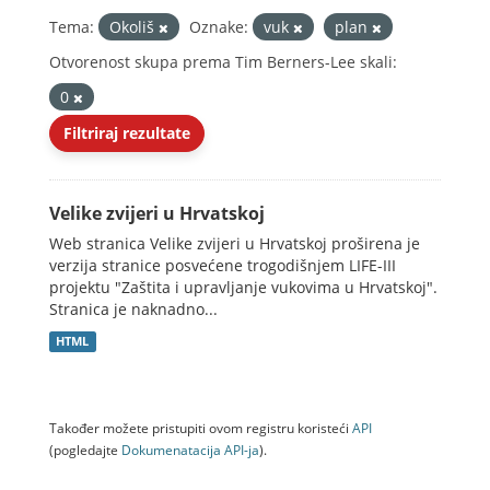
Tema:
Okoliš
Oznake:
vuk
plan
Otvorenost skupa prema Tim Berners-Lee skali:
0
Filtriraj rezultate
Velike zvijeri u Hrvatskoj
Web stranica Velike zvijeri u Hrvatskoj proširena je
verzija stranice posvećene trogodišnjem LIFE-III
projektu "Zaštita i upravljanje vukovima u Hrvatskoj".
Stranica je naknadno...
HTML
Također možete pristupiti ovom registru koristeći
API
(pogledajte
Dokumenаtаcijа API-jа
).