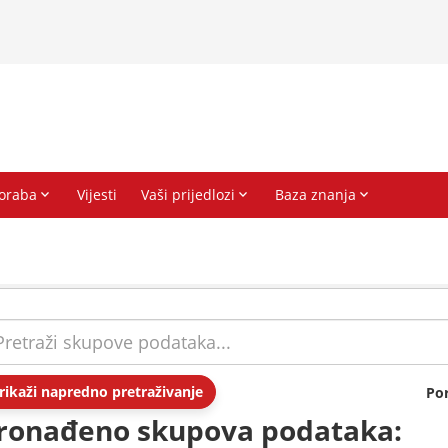
rikaži napredno pretraživanje
Po
ronađeno skupova podataka: