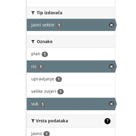
Tip izdavača
Javni sektor
1
Oznake
plan
1
ris
1
upravljanje
1
velike zvijeri
1
vuk
1
Vrsta podataka
?
Javno
1