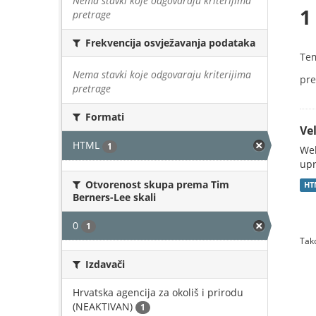
Nema stavki koje odgovaraju kriterijima
1
pretrage
Frekvencija osvježavanja podataka
Te
Nema stavki koje odgovaraju kriterijima
pre
pretrage
Formati
Vel
HTML
1
Web
upr
Otvorenost skupa prema Tim
HT
Berners-Lee skali
0
1
Tako
Izdavači
Hrvatska agencija za okoliš i prirodu
(NEAKTIVAN)
1