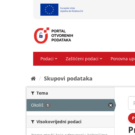
Preskoči
na
sadržaj
Skupovi podаtаkа
Tema
Okoliš
1
P
Visokovrijedni podaci
P