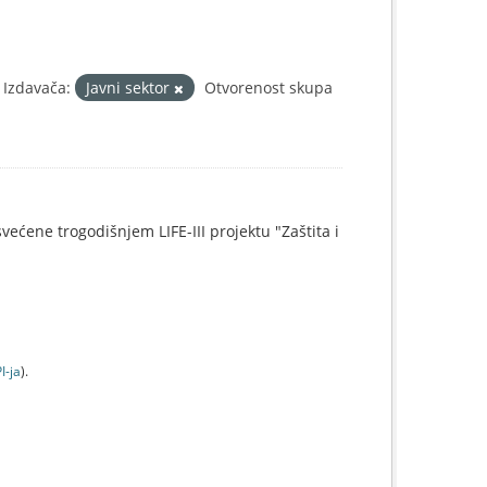
 Izdavača:
Javni sektor
Otvorenost skupa
svećene trogodišnjem LIFE-III projektu "Zaštita i
I-jа
).