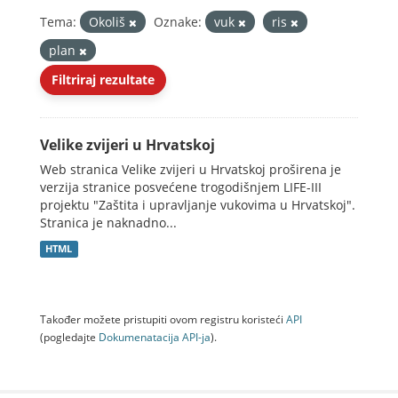
Tema:
Okoliš
Oznake:
vuk
ris
plan
Filtriraj rezultate
Velike zvijeri u Hrvatskoj
Web stranica Velike zvijeri u Hrvatskoj proširena je
verzija stranice posvećene trogodišnjem LIFE-III
projektu "Zaštita i upravljanje vukovima u Hrvatskoj".
Stranica je naknadno...
HTML
Također možete pristupiti ovom registru koristeći
API
(pogledajte
Dokumenаtаcijа API-jа
).