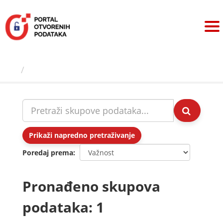
Preskoči
na
sadržaj
Skupovi podаtаkа
Prikaži napredno pretraživanje
Poredaj prema
Pronađeno skupova
podataka: 1