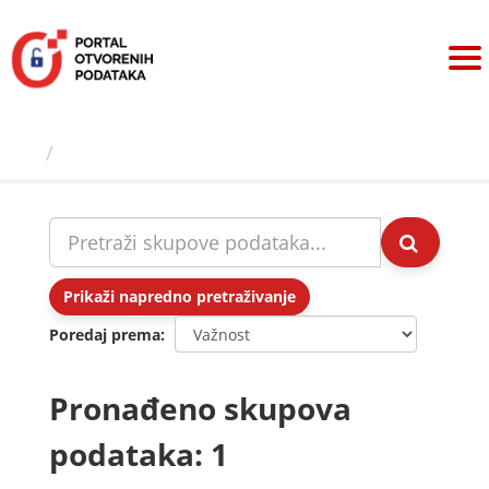
Preskoči
na
sadržaj
Skupovi podаtаkа
Prikaži napredno pretraživanje
Poredaj prema
Pronađeno skupova
podataka: 1