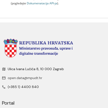
(pogledajte
Dokumenаtаcijа API-jа
).