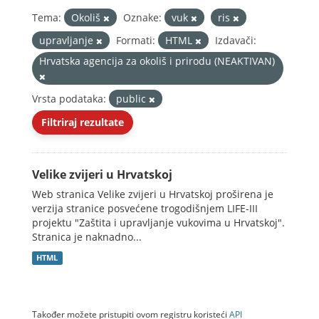
Tema:
Okoliš
Oznake:
vuk
ris
upravljanje
Formati:
HTML
Izdavači:
Hrvatska agencija za okoliš i prirodu (NEAKTIVAN)
Vrsta podataka:
public
Filtriraj rezultate
Velike zvijeri u Hrvatskoj
Web stranica Velike zvijeri u Hrvatskoj proširena je
verzija stranice posvećene trogodišnjem LIFE-III
projektu "Zaštita i upravljanje vukovima u Hrvatskoj".
Stranica je naknadno...
HTML
Također možete pristupiti ovom registru koristeći
API