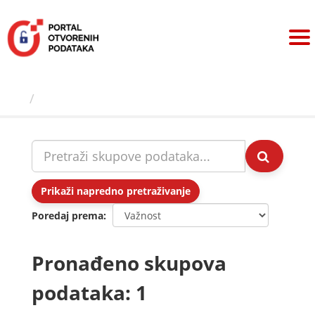
Preskoči
na
sadržaj
Skupovi podаtаkа
Prikaži napredno pretraživanje
Poredaj prema
Pronađeno skupova
podataka: 1