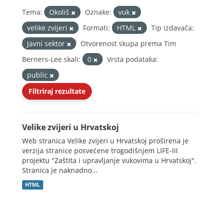
Tema:
Okoliš
Oznake:
vuk
velike zvijeri
Formati:
HTML
Tip Izdavača:
Javni sektor
Otvorenost skupa prema Tim
Berners-Lee skali:
0
Vrsta podataka:
public
Filtriraj rezultate
Velike zvijeri u Hrvatskoj
Web stranica Velike zvijeri u Hrvatskoj proširena je
verzija stranice posvećene trogodišnjem LIFE-III
projektu "Zaštita i upravljanje vukovima u Hrvatskoj".
Stranica je naknadno...
HTML