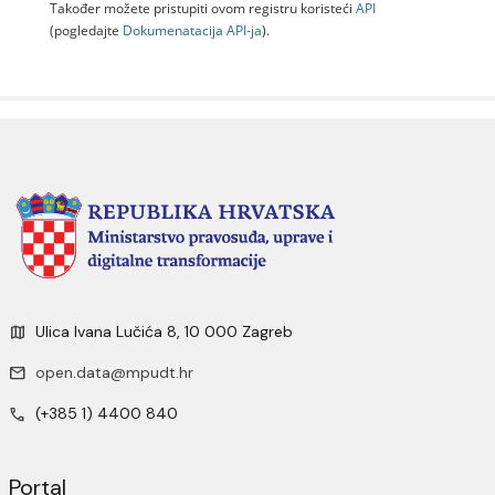
Također možete pristupiti ovom registru koristeći
API
(pogledajte
Dokumenаtаcijа API-jа
).