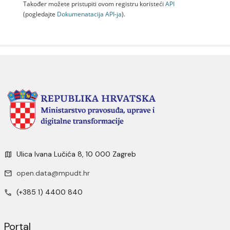
Također možete pristupiti ovom registru koristeći
API
(pogledajte
Dokumenаtаcijа API-jа
).