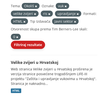
Tema:
Okoliš
Oznake:
vuk
velike zvijeri
ris
upravljanje
Formati:
HTML
Tip Izdavača:
Javni sektor
Otvorenost skupa prema Tim Berners-Lee skali:
0
Filtriraj rezultate
Velike zvijeri u Hrvatskoj
Web stranica Velike zvijeri u Hrvatskoj proširena je
verzija stranice posvećene trogodišnjem LIFE-III
projektu "Zaštita i upravljanje vukovima u Hrvatskoj".
Stranica je naknadno...
HTML