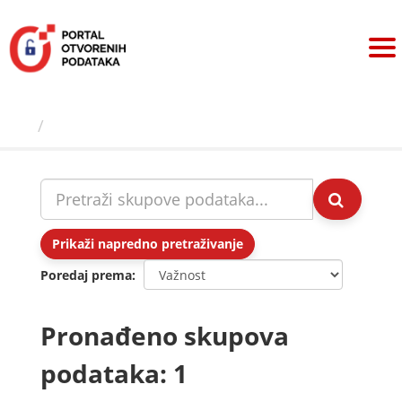
Preskoči
na
sadržaj
Skupovi podаtаkа
Prikaži napredno pretraživanje
Poredaj prema
Pronađeno skupova
podataka: 1