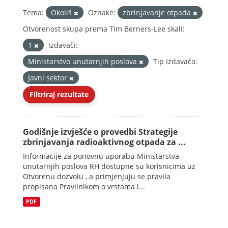
Tema:
Okoliš
Oznake:
zbrinjavanje otpada
Otvorenost skupa prema Tim Berners-Lee skali:
1
Izdavači:
Ministarstvo unutarnjih poslova
Tip Izdavača:
Javni sektor
Filtriraj rezultate
Godišnje izvješće o provedbi Strategije
zbrinjavanja radioaktivnog otpada za ...
Informacije za ponovnu uporabu Ministarstva
unutarnjih poslova RH dostupne su korisnicima uz
Otvorenu dozvolu , a primjenjuju se pravila
propisana Pravilnikom o vrstama i...
PDF