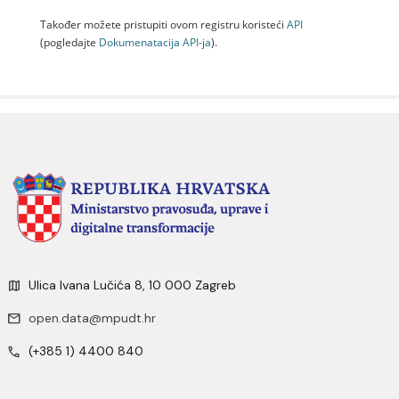
Također možete pristupiti ovom registru koristeći
API
(pogledajte
Dokumenаtаcijа API-jа
).