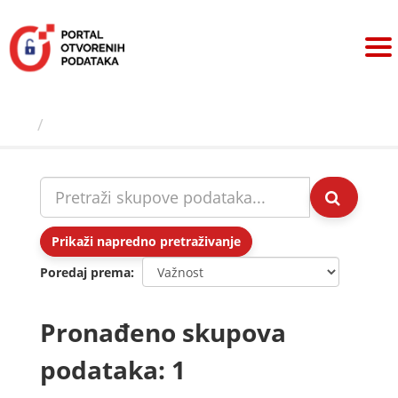
Preskoči
na
sadržaj
Skupovi podаtаkа
Prikaži napredno pretraživanje
Poredaj prema
Pronađeno skupova
podataka: 1