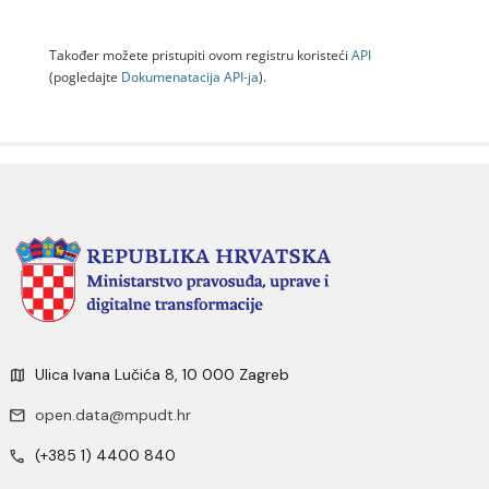
Također možete pristupiti ovom registru koristeći
API
(pogledajte
Dokumenаtаcijа API-jа
).