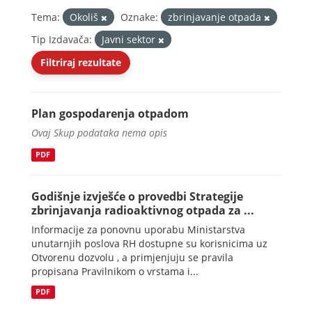
Tema:
Okoliš
Oznake:
zbrinjavanje otpada
Tip Izdavača:
Javni sektor
Filtriraj rezultate
Plan gospodarenja otpadom
Ovaj Skup podataka nema opis
PDF
Godišnje izvješće o provedbi Strategije
zbrinjavanja radioaktivnog otpada za ...
Informacije za ponovnu uporabu Ministarstva
unutarnjih poslova RH dostupne su korisnicima uz
Otvorenu dozvolu , a primjenjuju se pravila
propisana Pravilnikom o vrstama i...
PDF