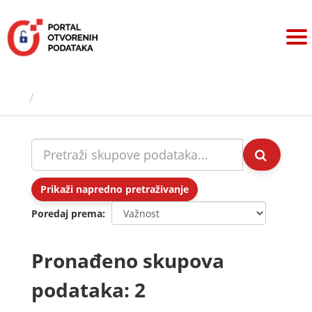
Preskoči
na
sadržaj
Skupovi podаtаkа
Prikaži napredno pretraživanje
Poredaj prema
Pronađeno skupova
podataka: 2