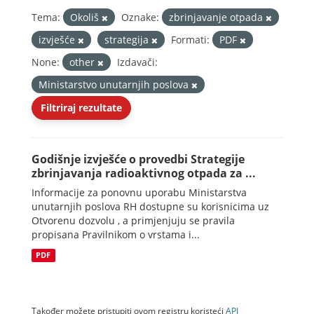
Tema:
Okoliš
Oznake:
zbrinjavanje otpada
izvješće
strategija
Formati:
PDF
None:
other
Izdavači:
Ministarstvo unutarnjih poslova
Filtriraj rezultate
Godišnje izvješće o provedbi Strategije
zbrinjavanja radioaktivnog otpada za ...
Informacije za ponovnu uporabu Ministarstva
unutarnjih poslova RH dostupne su korisnicima uz
Otvorenu dozvolu , a primjenjuju se pravila
propisana Pravilnikom o vrstama i...
PDF
Također možete pristupiti ovom registru koristeći
API