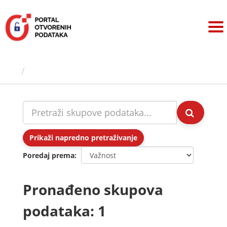
Preskoči
na
sadržaj
Skupovi podаtаkа
Prikaži napredno pretraživanje
Poredaj prema
Pronađeno skupova
podataka: 1