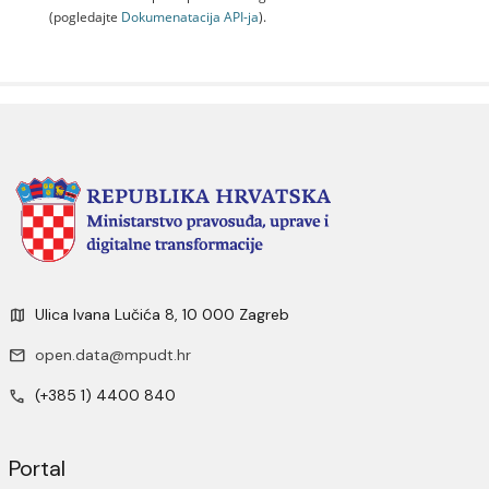
(pogledajte
Dokumenаtаcijа API-jа
).