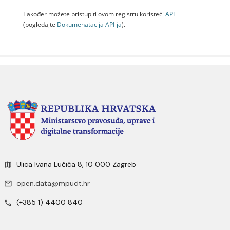
Također možete pristupiti ovom registru koristeći
API
(pogledajte
Dokumenаtаcijа API-jа
).