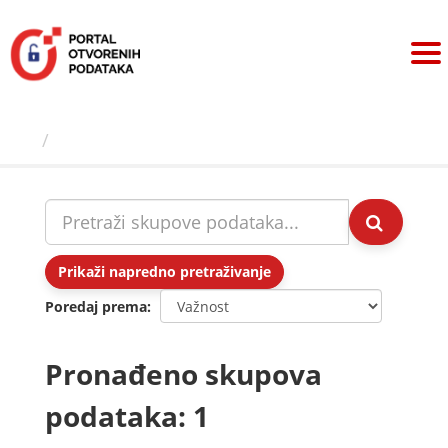
Preskoči
na
sadržaj
Skupovi podаtаkа
Prikaži napredno pretraživanje
Poredaj prema
Pronađeno skupova
podataka: 1