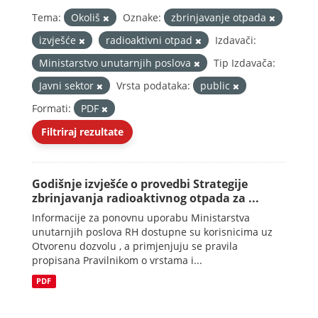
Tema:
Okoliš
Oznake:
zbrinjavanje otpada
izvješće
radioaktivni otpad
Izdavači:
Ministarstvo unutarnjih poslova
Tip Izdavača:
Javni sektor
Vrsta podataka:
public
Formati:
PDF
Filtriraj rezultate
Godišnje izvješće o provedbi Strategije
zbrinjavanja radioaktivnog otpada za ...
Informacije za ponovnu uporabu Ministarstva
unutarnjih poslova RH dostupne su korisnicima uz
Otvorenu dozvolu , a primjenjuju se pravila
propisana Pravilnikom o vrstama i...
PDF