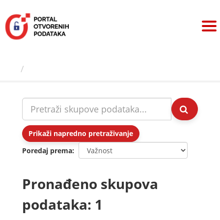
Preskoči
na
sadržaj
Skupovi podаtаkа
Prikaži napredno pretraživanje
Poredaj prema
Pronađeno skupova
podataka: 1