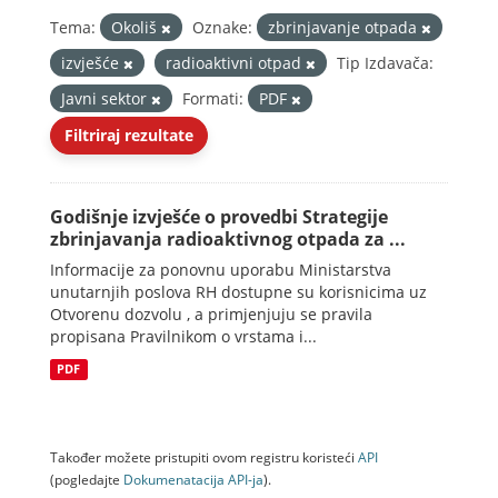
Tema:
Okoliš
Oznake:
zbrinjavanje otpada
izvješće
radioaktivni otpad
Tip Izdavača:
Javni sektor
Formati:
PDF
Filtriraj rezultate
Godišnje izvješće o provedbi Strategije
zbrinjavanja radioaktivnog otpada za ...
Informacije za ponovnu uporabu Ministarstva
unutarnjih poslova RH dostupne su korisnicima uz
Otvorenu dozvolu , a primjenjuju se pravila
propisana Pravilnikom o vrstama i...
PDF
Također možete pristupiti ovom registru koristeći
API
(pogledajte
Dokumenаtаcijа API-jа
).