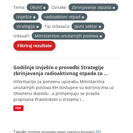
Tema:
Okoliš
Oznake:
zbrinjavanje otpada
izvješće
radioaktivni otpad
strategija
Tip Izdavača:
Javni sektor
Izdavači:
Ministarstvo unutarnjih poslova
Filtriraj rezultate
Godišnje izvješće o provedbi Strategije
zbrinjavanja radioaktivnog otpada za ...
Informacije za ponovnu uporabu Ministarstva
unutarnjih poslova RH dostupne su korisnicima uz
Otvorenu dozvolu , a primjenjuju se pravila
propisana Pravilnikom o vrstama i...
PDF
Također možete pristupiti ovom registru koristeći
API