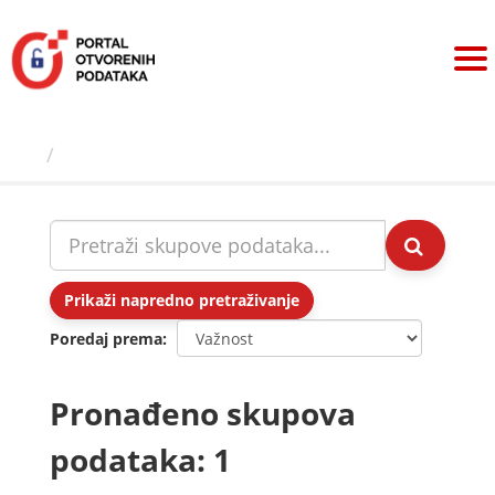
Preskoči
na
sadržaj
Skupovi podаtаkа
Prikaži napredno pretraživanje
Poredaj prema
Pronađeno skupova
podataka: 1