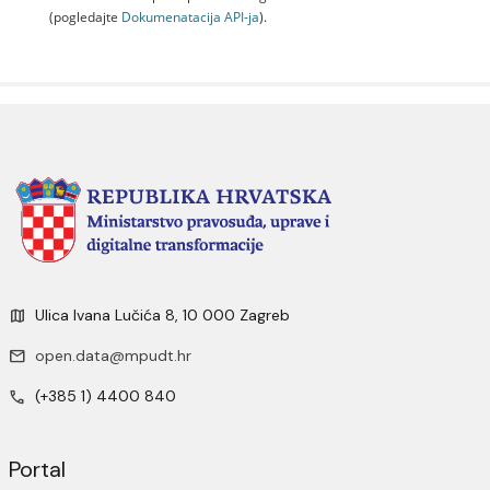
(pogledajte
Dokumenаtаcijа API-jа
).