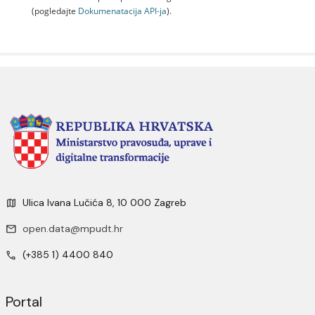
(pogledajte
Dokumenаtаcijа API-jа
).