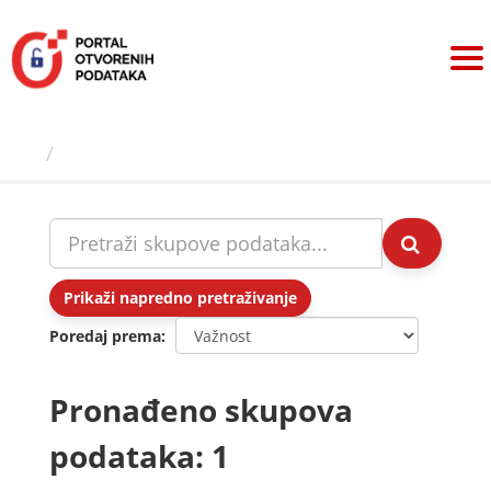
Preskoči
na
sadržaj
Skupovi podаtаkа
Prikaži napredno pretraživanje
Poredaj prema
Pronađeno skupova
podataka: 1