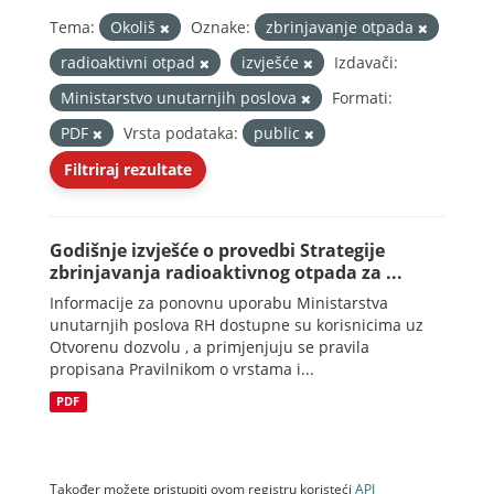
Tema:
Okoliš
Oznake:
zbrinjavanje otpada
radioaktivni otpad
izvješće
Izdavači:
Ministarstvo unutarnjih poslova
Formati:
PDF
Vrsta podataka:
public
Filtriraj rezultate
Godišnje izvješće o provedbi Strategije
zbrinjavanja radioaktivnog otpada za ...
Informacije za ponovnu uporabu Ministarstva
unutarnjih poslova RH dostupne su korisnicima uz
Otvorenu dozvolu , a primjenjuju se pravila
propisana Pravilnikom o vrstama i...
PDF
Također možete pristupiti ovom registru koristeći
API