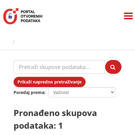
Preskoči
na
sadržaj
Skupovi podаtаkа
Prikaži napredno pretraživanje
Poredaj prema
Pronađeno skupova
podataka: 1