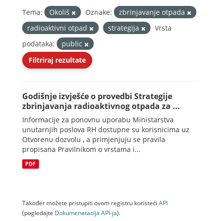
Tema:
Okoliš
Oznake:
zbrinjavanje otpada
radioaktivni otpad
strategija
Vrsta
podataka:
public
Filtriraj rezultate
Godišnje izvješće o provedbi Strategije
zbrinjavanja radioaktivnog otpada za ...
Informacije za ponovnu uporabu Ministarstva
unutarnjih poslova RH dostupne su korisnicima uz
Otvorenu dozvolu , a primjenjuju se pravila
propisana Pravilnikom o vrstama i...
PDF
Također možete pristupiti ovom registru koristeći
API
(pogledajte
Dokumenаtаcijа API-jа
).