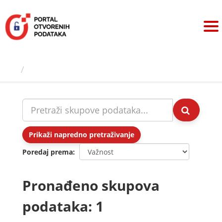
Preskoči
na
sadržaj
Skupovi podаtаkа
Prikaži napredno pretraživanje
Poredaj prema
Pronađeno skupova
podataka: 1