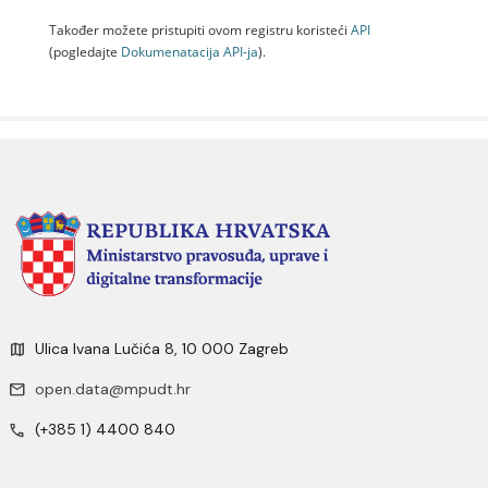
Također možete pristupiti ovom registru koristeći
API
(pogledajte
Dokumenаtаcijа API-jа
).