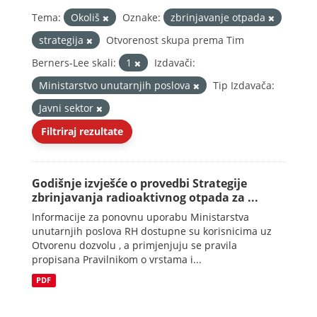
Tema:
Okoliš
Oznake:
zbrinjavanje otpada
strategija
Otvorenost skupa prema Tim
Berners-Lee skali:
1
Izdavači:
Ministarstvo unutarnjih poslova
Tip Izdavača:
Javni sektor
Filtriraj rezultate
Godišnje izvješće o provedbi Strategije
zbrinjavanja radioaktivnog otpada za ...
Informacije za ponovnu uporabu Ministarstva
unutarnjih poslova RH dostupne su korisnicima uz
Otvorenu dozvolu , a primjenjuju se pravila
propisana Pravilnikom o vrstama i...
PDF