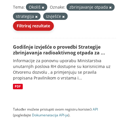
Tema:
Okoliš
Oznake:
zbrinjavanje otpada
strategija
izvješće
Filtriraj rezultate
Godišnje izvješće o provedbi Strategije
zbrinjavanja radioaktivnog otpada za ...
Informacije za ponovnu uporabu Ministarstva
unutarnjih poslova RH dostupne su korisnicima uz
Otvorenu dozvolu , a primjenjuju se pravila
propisana Pravilnikom o vrstama i...
PDF
Također možete pristupiti ovom registru koristeći
API
(pogledajte
Dokumenаtаcijа API-jа
).