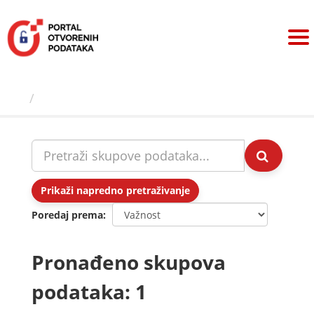
Preskoči
na
sadržaj
Skupovi podаtаkа
Prikaži napredno pretraživanje
Poredaj prema
Pronađeno skupova
podataka: 1