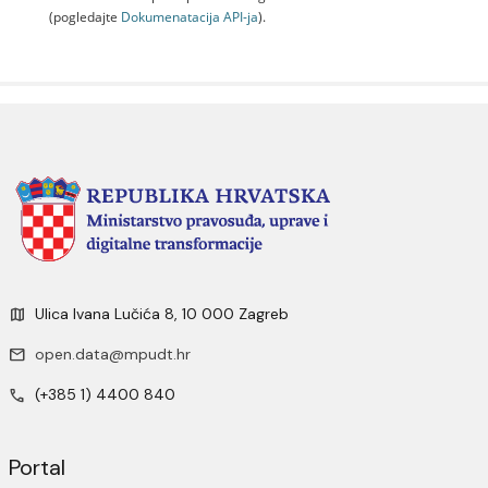
(pogledajte
Dokumenаtаcijа API-jа
).