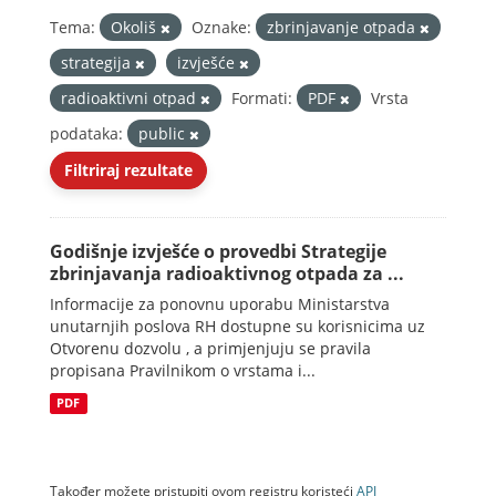
Tema:
Okoliš
Oznake:
zbrinjavanje otpada
strategija
izvješće
radioaktivni otpad
Formati:
PDF
Vrsta
podataka:
public
Filtriraj rezultate
Godišnje izvješće o provedbi Strategije
zbrinjavanja radioaktivnog otpada za ...
Informacije za ponovnu uporabu Ministarstva
unutarnjih poslova RH dostupne su korisnicima uz
Otvorenu dozvolu , a primjenjuju se pravila
propisana Pravilnikom o vrstama i...
PDF
Također možete pristupiti ovom registru koristeći
API