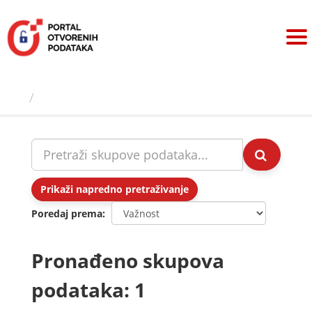
Preskoči
na
sadržaj
Skupovi podаtаkа
Prikaži napredno pretraživanje
Poredaj prema
Pronađeno skupova
podataka: 1