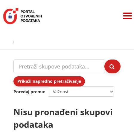
Preskoči
na
sadržaj
Skupovi podаtаkа
Prikaži napredno pretraživanje
Poredaj prema
Nisu pronađeni skupovi
podataka