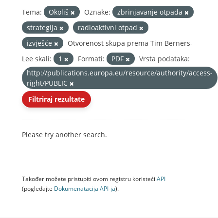
Tema:
Okoliš
Oznake:
zbrinjavanje otpada
strategija
radioaktivni otpad
izvješće
Otvorenost skupa prema Tim Berners-
Lee skali:
1
Formati:
PDF
Vrsta podataka:
http://publications.europa.eu/resource/authority/access-
right/PUBLIC
Filtriraj rezultate
Please try another search.
Također možete pristupiti ovom registru koristeći
API
(pogledajte
Dokumenаtаcijа API-jа
).