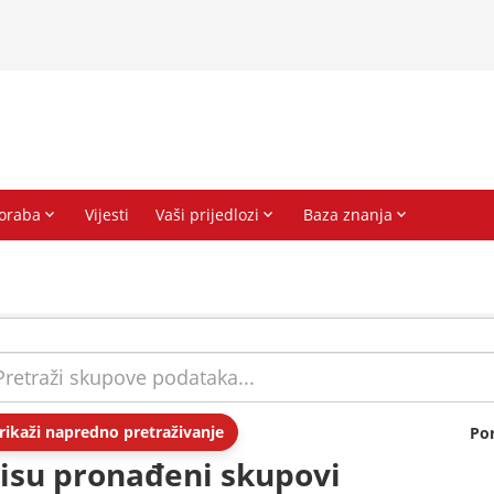
rikaži napredno pretraživanje
Po
isu pronađeni skupovi