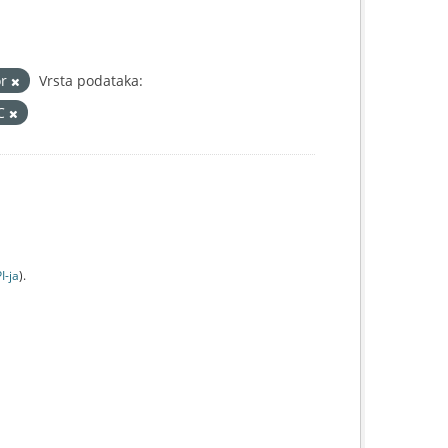
or
Vrsta podataka:
IC
I-jа
).