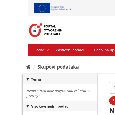
Preskoči
na
sadržaj
Skupovi podаtаkа
Tema
Nema stavki koje odgovaraju kriterijima
pretrage
P
Visokovrijedni podaci
N