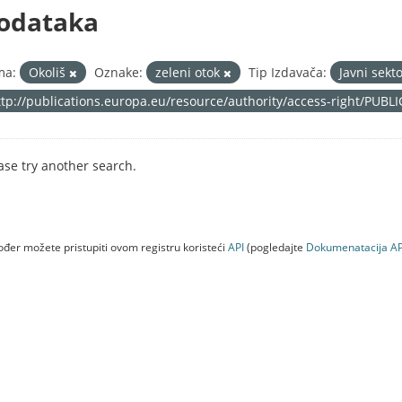
odataka
ma:
Okoliš
Oznake:
zeleni otok
Tip Izdavača:
Javni sekt
ttp://publications.europa.eu/resource/authority/access-right/PUBL
ase try another search.
đer možete pristupiti ovom registru koristeći
API
(pogledajte
Dokumenаtаcijа AP