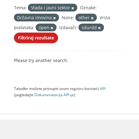
Tema:
Vlada i javni sektor
Oznake:
Državna imovina
None:
other
Vrsta
podataka:
open
Izdavači:
sdurdd
Filtriraj rezultate
Please try another search.
Također možete pristupiti ovom registru koristeći
API
(pogledajte
Dokumenаtаcijа API-jа
).