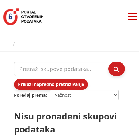
Preskoči
na
sadržaj
Skupovi podаtаkа
Prikaži napredno pretraživanje
Poredaj prema
Nisu pronađeni skupovi
podataka