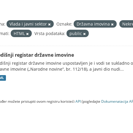
ma:
Vlada i javni sektor
Oznake:
Državna imovina
Nekr
mati:
HTML
Vrsta podataka:
public
edišnji registar državne imovine
dišnji registar državne imovine uspostavljen je i vodi se sukladn
avne imovine („Narodne novine“, br. 112/18), a javni dio nudi...
ML
đer možete pristupiti ovom registru koristeći
API
(pogledajte
Dokumenаtаcijа AP