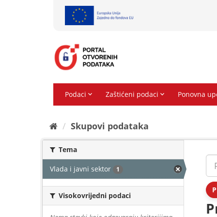
Preskoči
na
sadržaj
Skupovi podаtаkа
Tema
Vlada i javni sektor
1
P
Visokovrijedni podaci
P