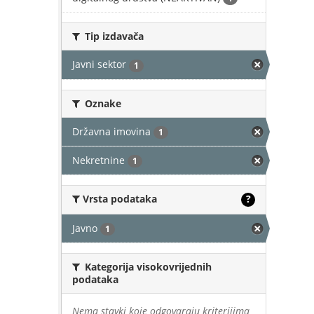
Tip izdavača
Javni sektor
1
Oznake
Državna imovina
1
Nekretnine
1
Vrsta podataka
?
Javno
1
Kategorija visokovrijednih
podataka
Nema stavki koje odgovaraju kriterijima