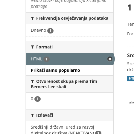
Nema stavki koje odgovaraju kriterijima
1
pretrage
Frekvencija osvježavanja podataka
Te
Dnevno
1
For
Formati
Sr
HTML
1
Sre
drž
Prikaži samo popularno
HT
Otvorenost skupa prema Tim
Berners-Lee skali
0
1
Tako
Izdavači
Središnji državni ured za razvoj
digitalnog društva (NEAKTIVAN)
1