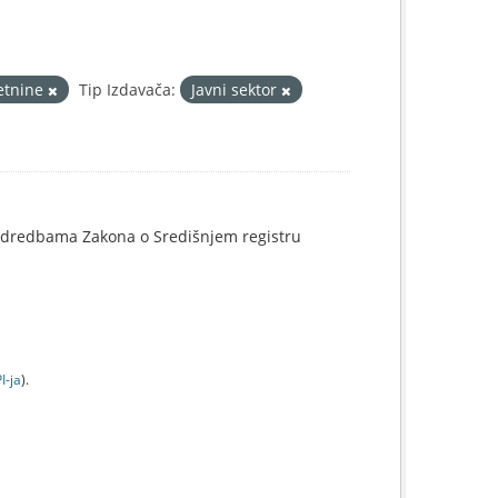
etnine
Tip Izdavača:
Javni sektor
o odredbama Zakona o Središnjem registru
I-jа
).