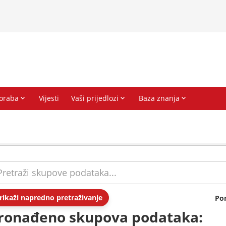
rikaži napredno pretraživanje
Po
ronađeno skupova podataka: