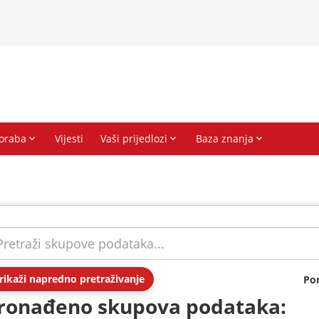
rikaži napredno pretraživanje
Po
ronađeno skupova podataka: