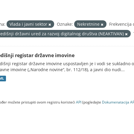
ma:
Vlada i javni sektor
Oznake:
Nekretnine
Frekvencija 
redišnji državni ured za razvoj digitalnog društva (NEAKTIVAN)
edišnji registar državne imovine
dišnji registar državne imovine uspostavljen je i vodi se sukladn
avne imovine („Narodne novine“, br. 112/18), a javni dio nudi...
ML
đer možete pristupiti ovom registru koristeći
API
(pogledajte
Dokumenаtаcijа AP
a (NEAKTIVAN)