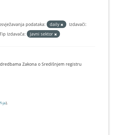
osvježavanja podataka:
daily
Izdavači:
Tip Izdavača:
Javni sektor
o odredbama Zakona o Središnjem registru
I-jа
).