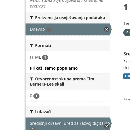
Nema stavki koje odgovaraju kriterijima
1
pretrage
Frekvencija osvježavanja podataka
Te
Dnevno
1
S
Formati
Sr
HTML
1
Sre
drž
Prikaži samo popularno
HT
Otvorenost skupa prema Tim
Berners-Lee skali
0
1
Tako
Izdavači
Središnji državni ured za razvoj digitalnog društv
1