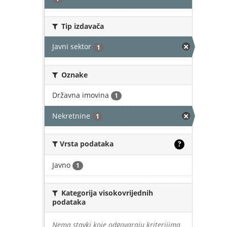
Tip izdavača
Javni sektor
1
Oznake
Državna imovina
1
Nekretnine
1
Vrsta podataka
?
Javno
1
Kategorija visokovrijednih
podataka
Nema stavki koje odgovaraju kriterijima