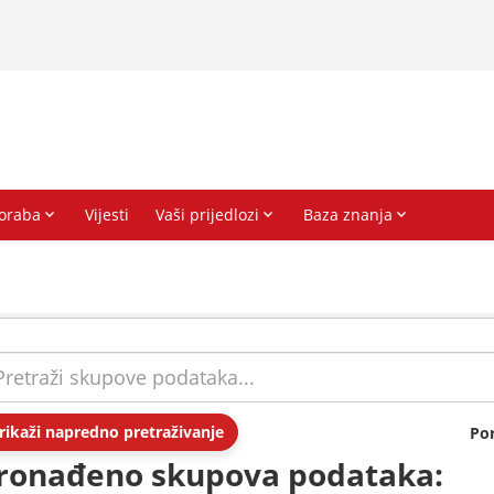
rikaži napredno pretraživanje
Po
ronađeno skupova podataka: