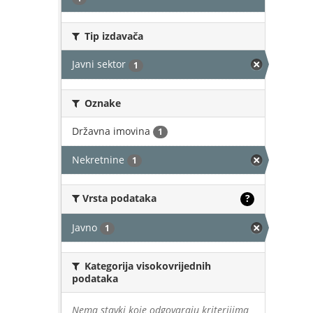
Tip izdavača
Javni sektor
1
Oznake
Državna imovina
1
Nekretnine
1
Vrsta podataka
?
Javno
1
Kategorija visokovrijednih
podataka
Nema stavki koje odgovaraju kriterijima