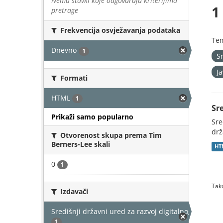
Nema stavki koje odgovaraju kriterijima
1
pretrage
Frekvencija osvježavanja podataka
Te
Dnevno
1
S
J
Formati
HTML
1
Sr
Prikaži samo popularno
Sre
drž
Otvorenost skupa prema Tim
Berners-Lee skali
HT
0
1
Tako
Izdavači
Središnji državni ured za razvoj digitalnog društv
1