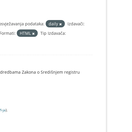
osvježavanja podataka:
daily
Izdavači:
Formati:
HTML
Tip Izdavača:
o odredbama Zakona o Središnjem registru
I-jа
).