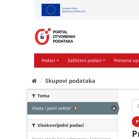
Preskoči
na
sadržaj
Skupovi podаtаkа
Tema
Vlada i javni sektor
1
P
Visokovrijedni podaci
P