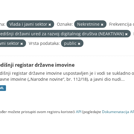
ma:
Vlada i javni sektor
Oznake:
Nekretnine
Frekvencija 
redišnji državni ured za razvoj digitalnog društva (NEAKTIVAN)
avni sektor
Vrsta podataka:
public
edišnji registar državne imovine
dišnji registar državne imovine uspostavljen je i vodi se sukladn
avne imovine („Narodne novine“, br. 112/18), a javni dio nudi...
ML
đer možete pristupiti ovom registru koristeći
API
(pogledajte
Dokumenаtаcijа AP
a (NEAKTIVAN)