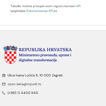
Također možete pristupiti ovom registru koristeći
API
(pogledajte
Dokumenаtаcijа API-jа
).