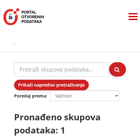
Preskoči
na
sadržaj
Skupovi podаtаkа
Prikaži napredno pretraživanje
Poredaj prema
Pronađeno skupova
podataka: 1