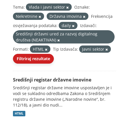
Tema:
Vlada i javni sektor
Oznake:
Nekretnine
Državna imovina
Frekvencija
osvježavanja podataka:
daily
Izdavači:
Središnji državni ured za razvoj digitalnog
društva (NEAKTIVAN)
Formati:
HTML
Tip Izdavača:
Javni sektor
Filtriraj rezultate
Središnji registar državne imovine
Središnji registar državne imovine uspostavljen je i
vodi se sukladno odredbama Zakona o Središnjem
registru državne imovine („Narodne novine“, br.
112/18), a javni dio nudi...
HTML