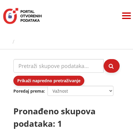
Preskoči
na
sadržaj
Skupovi podаtаkа
Prikaži napredno pretraživanje
Poredaj prema
Pronađeno skupova
podataka: 1