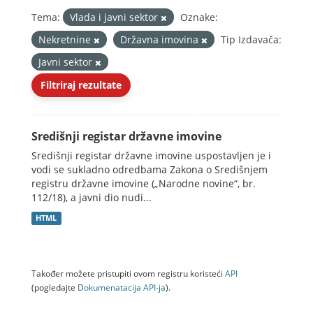
Tema:
Vlada i javni sektor
Oznake:
Nekretnine
Državna imovina
Tip Izdavača:
Javni sektor
Filtriraj rezultate
Središnji registar državne imovine
Središnji registar državne imovine uspostavljen je i
vodi se sukladno odredbama Zakona o Središnjem
registru državne imovine („Narodne novine“, br.
112/18), a javni dio nudi...
HTML
Također možete pristupiti ovom registru koristeći
API
(pogledajte
Dokumenаtаcijа API-jа
).