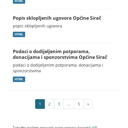
HTML
Popis sklopljenih ugovora Općine Sirač
popis sklopljenih ugovora
HTML
Podaci o dodijeljenim potporama,
donacijama i sponzorstvima Općine Sirač
podaci o dodijeljenim potporama, donacijama i
sponzorstvima
HTML
1
2
3
...
5
»
Također možete pristupiti ovom registru koristeći
API