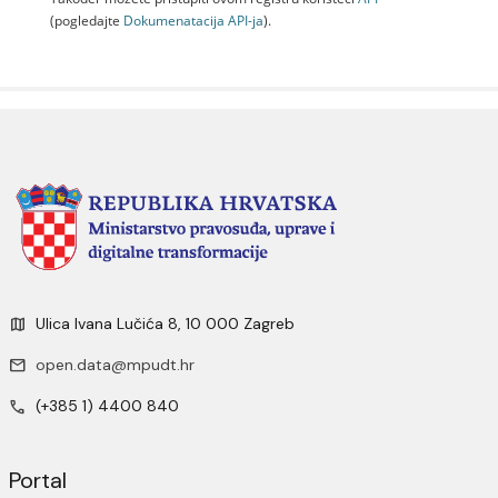
(pogledajte
Dokumenаtаcijа API-jа
).