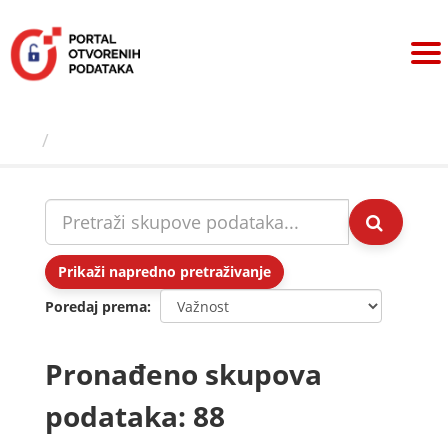
Preskoči
na
sadržaj
Skupovi podаtаkа
Prikaži napredno pretraživanje
Poredaj prema
Pronađeno skupova
podataka: 88