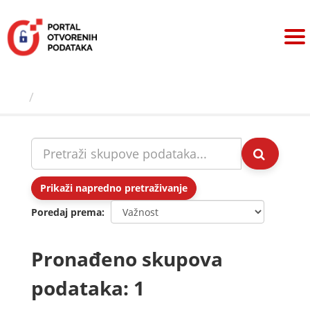
Preskoči
na
sadržaj
Skupovi podаtаkа
Prikaži napredno pretraživanje
Poredaj prema
Pronađeno skupova
podataka: 1