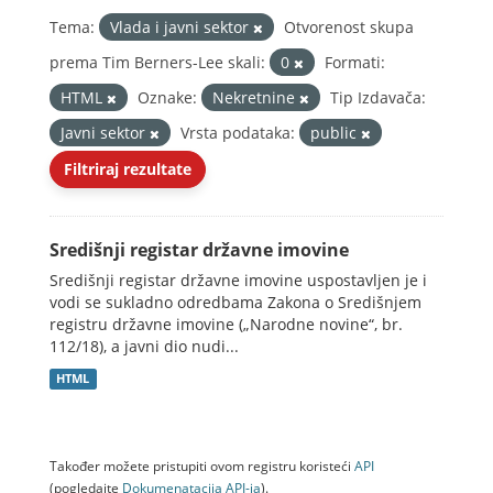
Tema:
Vlada i javni sektor
Otvorenost skupa
prema Tim Berners-Lee skali:
0
Formati:
HTML
Oznake:
Nekretnine
Tip Izdavača:
Javni sektor
Vrsta podataka:
public
Filtriraj rezultate
Središnji registar državne imovine
Središnji registar državne imovine uspostavljen je i
vodi se sukladno odredbama Zakona o Središnjem
registru državne imovine („Narodne novine“, br.
112/18), a javni dio nudi...
HTML
Također možete pristupiti ovom registru koristeći
API
(pogledajte
Dokumenаtаcijа API-jа
).