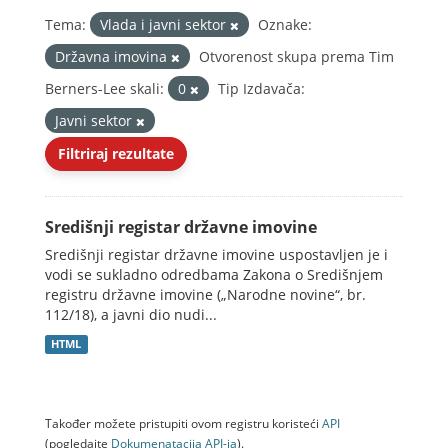
Tema:
Vlada i javni sektor
Oznake:
Državna imovina
Otvorenost skupa prema Tim
Berners-Lee skali:
0
Tip Izdavača:
Javni sektor
Filtriraj rezultate
Središnji registar državne imovine
Središnji registar državne imovine uspostavljen je i
vodi se sukladno odredbama Zakona o Središnjem
registru državne imovine („Narodne novine“, br.
112/18), a javni dio nudi...
HTML
Također možete pristupiti ovom registru koristeći
API
(pogledajte
Dokumenаtаcijа API-jа
).