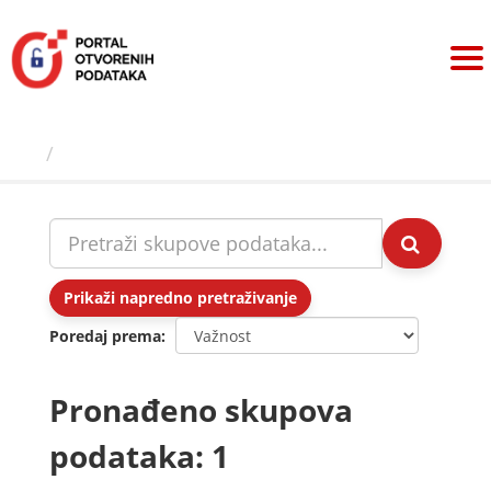
Preskoči
na
sadržaj
Skupovi podаtаkа
Prikaži napredno pretraživanje
Poredaj prema
Pronađeno skupova
podataka: 1