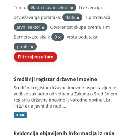
Tema:
Vlada i javni sektor
Frekvencija
osvježavanja podataka:
daily
Tip Izdavača:
Javni sektor
Otvorenost skupa prema Tim
Berners-Lee skali:
0
Vrsta podataka:
public
Filtriraj rezultate
Središnji registar državne imovine
Središnji registar državne imovine uspostavljen je i
vodi se sukladno odredbama Zakona o Središnjem
registru državne imovine („Narodne novine“, br.
112/18), a javni dio nudi...
HTML
Evidencija objavljenih informacija iz rada