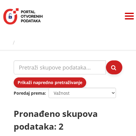
Preskoči
na
sadržaj
Skupovi podаtаkа
Prikaži napredno pretraživanje
Poredaj prema
Pronađeno skupova
podataka: 2