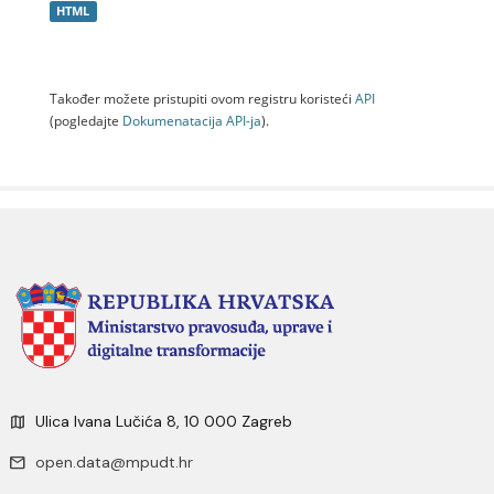
HTML
Također možete pristupiti ovom registru koristeći
API
(pogledajte
Dokumenаtаcijа API-jа
).