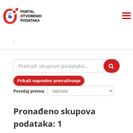
Preskoči
na
sadržaj
Skupovi podаtаkа
Prikaži napredno pretraživanje
Poredaj prema
Pronađeno skupova
podataka: 1