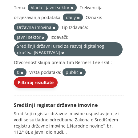
Tema:
Vlada i javni sektor
Frekvencija
osvježavanja podataka:
daily
Oznake:
Državna imovina
Tip Izdavača:
Javni sektor
Izdavači:
Središnji državni ured za razvoj digitalnog
društva (NEAKTIVAN)
Otvorenost skupa prema Tim Berners-Lee skali:
0
Vrsta podataka:
public
Filtriraj rezultate
Središnji registar državne imovine
Središnji registar državne imovine uspostavljen je i
vodi se sukladno odredbama Zakona o Središnjem
registru državne imovine („Narodne novine“, br.
112/18), a javni dio nudi...