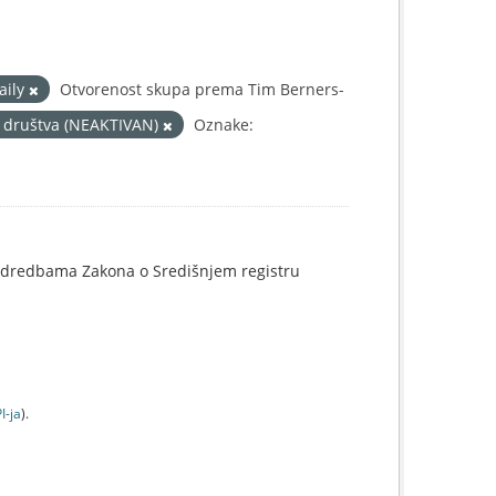
aily
Otvorenost skupa prema Tim Berners-
og društva (NEAKTIVAN)
Oznake:
o odredbama Zakona o Središnjem registru
I-jа
).