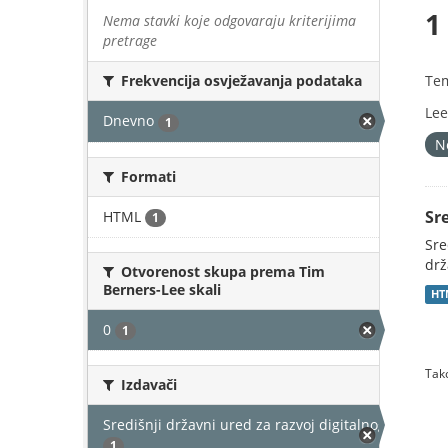
1
Nema stavki koje odgovaraju kriterijima
pretrage
Te
Frekvencija osvježavanja podataka
Lee
Dnevno
1
N
Formati
Sr
HTML
1
Sre
drž
Otvorenost skupa prema Tim
Berners-Lee skali
HT
0
1
Tako
Izdavači
Središnji državni ured za razvoj digitalnog društv
1