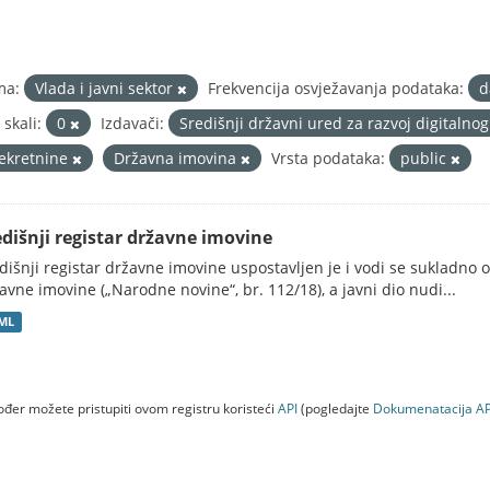
ma:
Vlada i javni sektor
Frekvencija osvježavanja podataka:
d
 skali:
0
Izdavači:
Središnji državni ured za razvoj digitaln
ekretnine
Državna imovina
Vrsta podataka:
public
edišnji registar državne imovine
dišnji registar državne imovine uspostavljen je i vodi se sukladn
avne imovine („Narodne novine“, br. 112/18), a javni dio nudi...
ML
đer možete pristupiti ovom registru koristeći
API
(pogledajte
Dokumenаtаcijа AP
a (NEAKTIVAN)