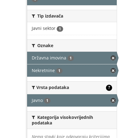
Tip izdavača
Javni sektor
1
Oznake
Državna imovina
1
Nekretnine
1
Vrsta podataka
?
Javno
1
Kategorija visokovrijednih
podataka
Nema stavki koje odgovaraju kriterijima