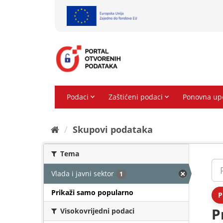
Preskoči
na
sadržaj
Skupovi podаtаkа
Tema
Vlada i javni sektor
1
Prikaži samo popularno
P
P
Visokovrijedni podaci