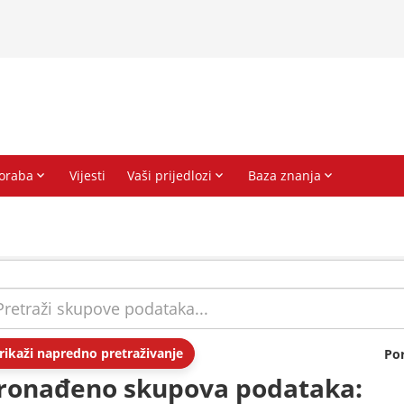
rikaži napredno pretraživanje
Po
ronađeno skupova podataka: