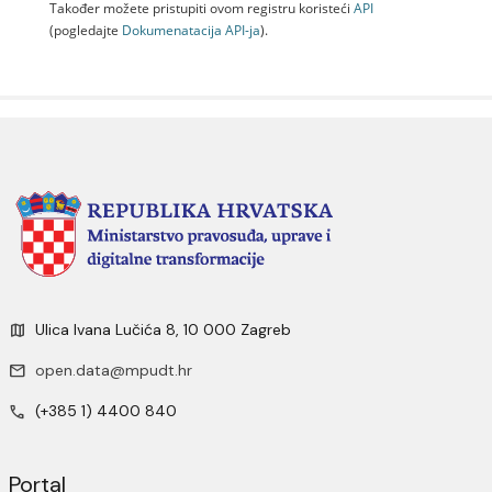
Također možete pristupiti ovom registru koristeći
API
(pogledajte
Dokumenаtаcijа API-jа
).