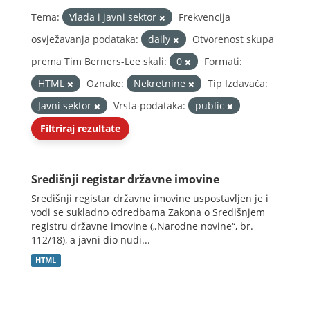
Tema:
Vlada i javni sektor
Frekvencija
osvježavanja podataka:
daily
Otvorenost skupa
prema Tim Berners-Lee skali:
0
Formati:
HTML
Oznake:
Nekretnine
Tip Izdavača:
Javni sektor
Vrsta podataka:
public
Filtriraj rezultate
Središnji registar državne imovine
Središnji registar državne imovine uspostavljen je i
vodi se sukladno odredbama Zakona o Središnjem
registru državne imovine („Narodne novine“, br.
112/18), a javni dio nudi...
HTML