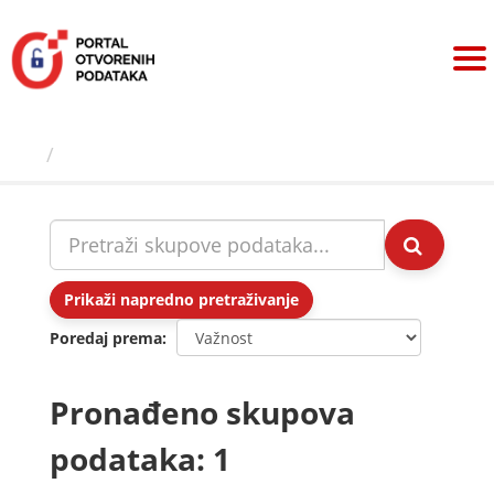
Preskoči
na
sadržaj
Skupovi podаtаkа
Prikaži napredno pretraživanje
Poredaj prema
Pronađeno skupova
podataka: 1