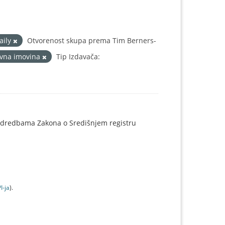
aily
Otvorenost skupa prema Tim Berners-
vna imovina
Tip Izdavača:
o odredbama Zakona o Središnjem registru
I-jа
).