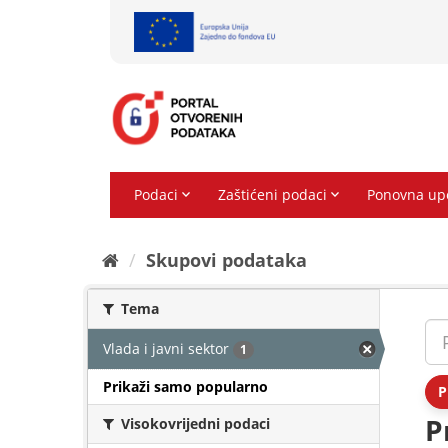
Preskoči
na
sadržaj
Skupovi podаtаkа
Tema
Vlada i javni sektor
1
Prikaži samo popularno
P
P
Visokovrijedni podaci