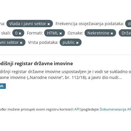
ma:
Vlada i javni sektor
Frekvencija osvježavanja podataka:
d
 skali:
0
Formati:
HTML
Oznake:
Nekretnine
Drža
avni sektor
Vrsta podataka:
public
edišnji registar državne imovine
dišnji registar državne imovine uspostavljen je i vodi se sukladn
avne imovine („Narodne novine“, br. 112/18), a javni dio nudi...
ML
đer možete pristupiti ovom registru koristeći
API
(pogledajte
Dokumenаtаcijа AP