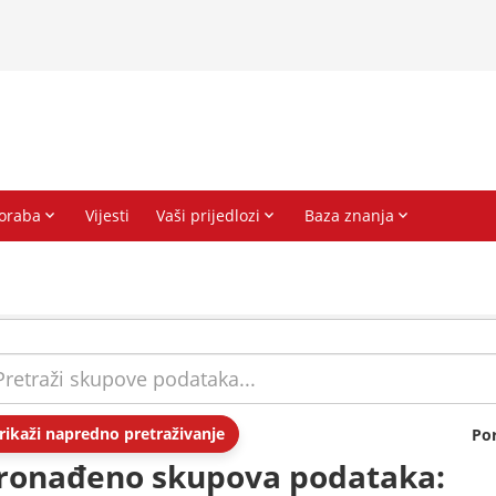
rikaži napredno pretraživanje
Po
ronađeno skupova podataka: