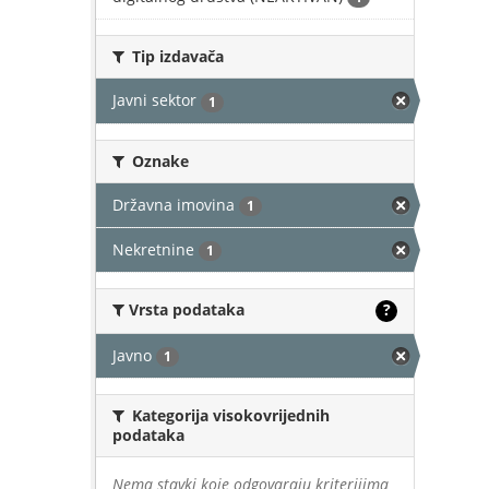
Tip izdavača
Javni sektor
1
Oznake
Državna imovina
1
Nekretnine
1
Vrsta podataka
?
Javno
1
Kategorija visokovrijednih
podataka
Nema stavki koje odgovaraju kriterijima