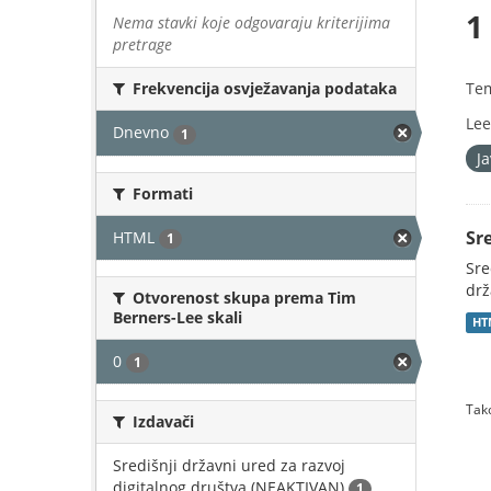
1
Nema stavki koje odgovaraju kriterijima
pretrage
Te
Frekvencija osvježavanja podataka
Lee
Dnevno
1
J
Formati
Sr
HTML
1
Sre
drž
Otvorenost skupa prema Tim
Berners-Lee skali
HT
0
1
Tako
Izdavači
Središnji državni ured za razvoj
digitalnog društva (NEAKTIVAN)
1