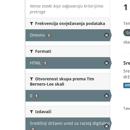
1
Nema stavki koje odgovaraju kriterijima
pretrage
Te
Frekvencija osvježavanja podataka
S
Dnevno
1
skal
Formati
Sr
HTML
1
Sre
drž
Otvorenost skupa prema Tim
Berners-Lee skali
HT
0
1
Tako
Izdavači
Središnji državni ured za razvoj digitalnog društv
1