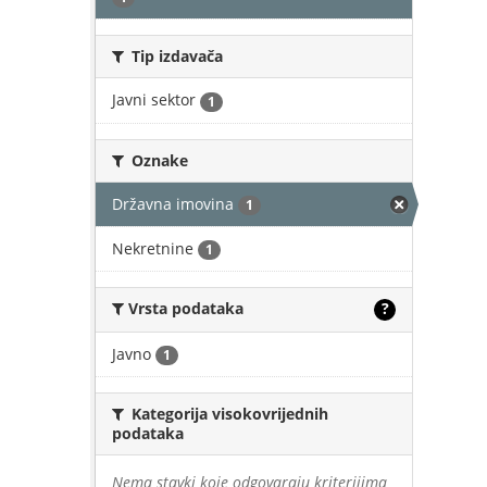
Tip izdavača
Javni sektor
1
Oznake
Državna imovina
1
Nekretnine
1
Vrsta podataka
?
Javno
1
Kategorija visokovrijednih
podataka
Nema stavki koje odgovaraju kriterijima