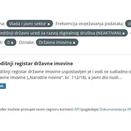
ma:
Vlada i javni sektor
Frekvencija osvježavanja podataka:
d
redišnji državni ured za razvoj digitalnog društva (NEAKTIVAN)
i:
0
Oznake:
Državna imovina
edišnji registar državne imovine
dišnji registar državne imovine uspostavljen je i vodi se sukladn
avne imovine („Narodne novine“, br. 112/18), a javni dio nudi...
ML
đer možete pristupiti ovom registru koristeći
API
(pogledajte
Dokumenаtаcijа AP
a (NEAKTIVAN)