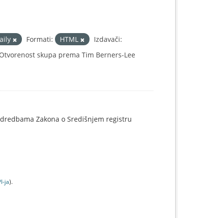
aily
Formati:
HTML
Izdavači:
Otvorenost skupa prema Tim Berners-Lee
o odredbama Zakona o Središnjem registru
I-jа
).