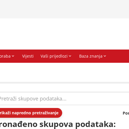
rikaži napredno pretraživanje
Po
ronađeno skupova podataka: