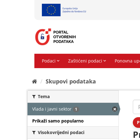
Preskoči
na
sadržaj
Skupovi podаtаkа
Tema
Vlada i javni sektor
1
Prikaži samo popularno
P
P
Visokovrijedni podaci