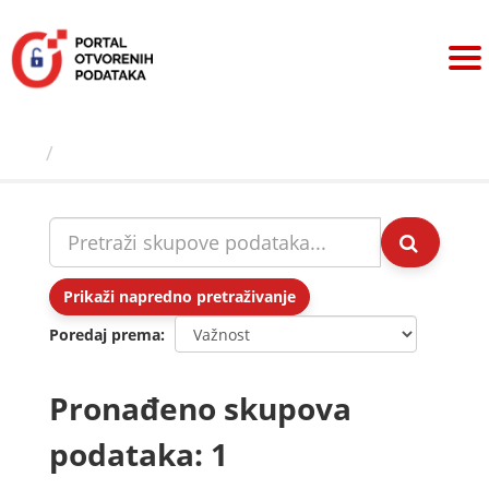
Preskoči
na
sadržaj
Skupovi podаtаkа
Prikaži napredno pretraživanje
Poredaj prema
Pronađeno skupova
podataka: 1