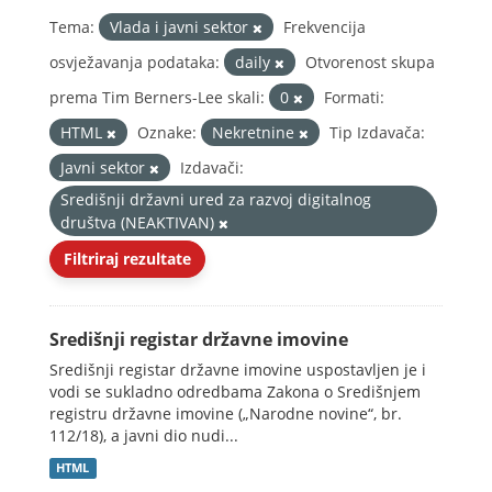
Tema:
Vlada i javni sektor
Frekvencija
osvježavanja podataka:
daily
Otvorenost skupa
prema Tim Berners-Lee skali:
0
Formati:
HTML
Oznake:
Nekretnine
Tip Izdavača:
Javni sektor
Izdavači:
Središnji državni ured za razvoj digitalnog
društva (NEAKTIVAN)
Filtriraj rezultate
Središnji registar državne imovine
Središnji registar državne imovine uspostavljen je i
vodi se sukladno odredbama Zakona o Središnjem
registru državne imovine („Narodne novine“, br.
112/18), a javni dio nudi...
HTML