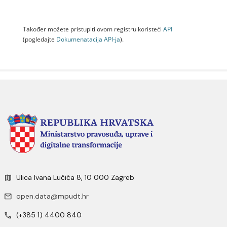
Također možete pristupiti ovom registru koristeći
API
(pogledajte
Dokumenаtаcijа API-jа
).