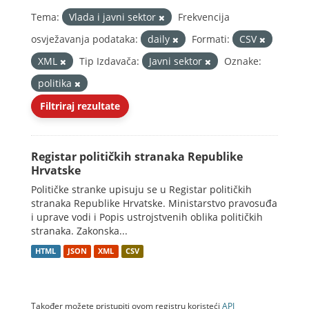
Tema:
Vlada i javni sektor
Frekvencija
osvježavanja podataka:
daily
Formati:
CSV
XML
Tip Izdavača:
Javni sektor
Oznake:
politika
Filtriraj rezultate
Registar političkih stranaka Republike
Hrvatske
Političke stranke upisuju se u Registar političkih
stranaka Republike Hrvatske. Ministarstvo pravosuđa
i uprave vodi i Popis ustrojstvenih oblika političkih
stranaka. Zakonska...
HTML
JSON
XML
CSV
Također možete pristupiti ovom registru koristeći
API