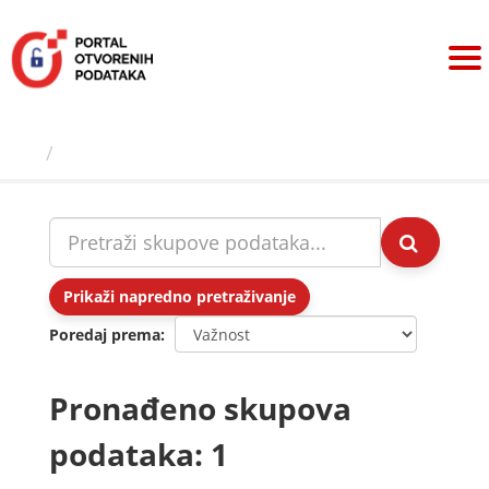
Preskoči
na
sadržaj
Skupovi podаtаkа
Prikaži napredno pretraživanje
Poredaj prema
Pronađeno skupova
podataka: 1