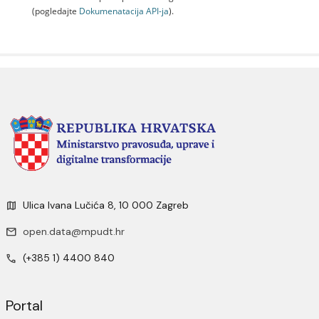
(pogledajte
Dokumenаtаcijа API-jа
).