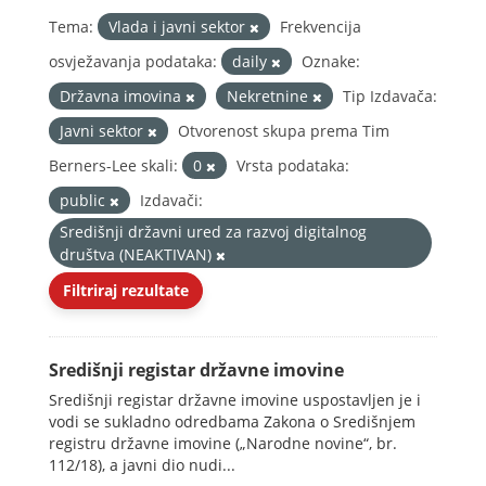
Tema:
Vlada i javni sektor
Frekvencija
osvježavanja podataka:
daily
Oznake:
Državna imovina
Nekretnine
Tip Izdavača:
Javni sektor
Otvorenost skupa prema Tim
Berners-Lee skali:
0
Vrsta podataka:
public
Izdavači:
Središnji državni ured za razvoj digitalnog
društva (NEAKTIVAN)
Filtriraj rezultate
Središnji registar državne imovine
Središnji registar državne imovine uspostavljen je i
vodi se sukladno odredbama Zakona o Središnjem
registru državne imovine („Narodne novine“, br.
112/18), a javni dio nudi...