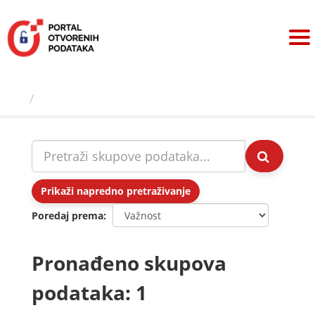
Preskoči
na
sadržaj
Skupovi podаtаkа
Prikaži napredno pretraživanje
Poredaj prema
Pronađeno skupova
podataka: 1