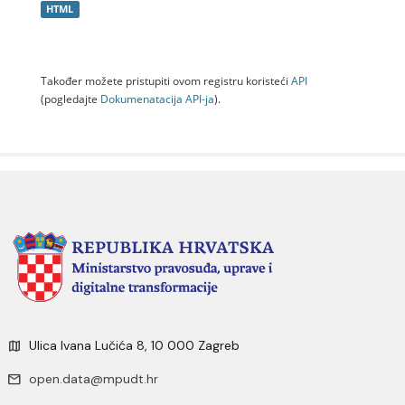
HTML
Također možete pristupiti ovom registru koristeći
API
(pogledajte
Dokumenаtаcijа API-jа
).