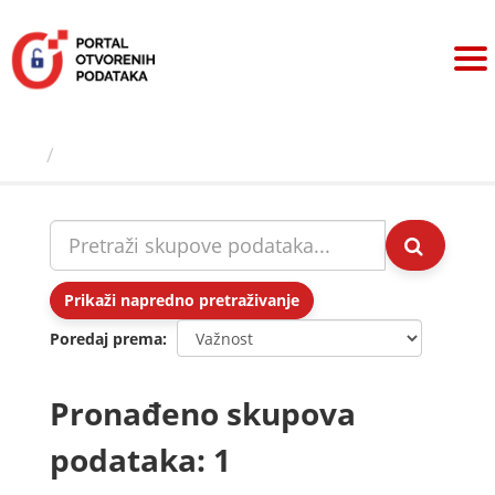
Preskoči
na
sadržaj
Skupovi podаtаkа
Prikaži napredno pretraživanje
Poredaj prema
Pronađeno skupova
podataka: 1