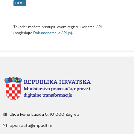
HTML
Također možete pristupiti ovom registru koristeći
API
(pogledajte
Dokumenаtаcijа API-jа
).