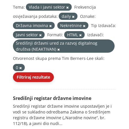
Tema:
Vlada i javni sektor
Frekvencija
osvježavanja podataka:
daily
Oznake:
Državna imovina
Nekretnine
Tip Izdavača:
Javni sektor
Formati:
HTML
Izdavači:
Središnji državni ured za razvoj digitalnog
društva (NEAKTIVAN)
Otvorenost skupa prema Tim Berners-Lee skali:
0
Filtriraj rezultate
Središnji registar državne imovine
Središnji registar državne imovine uspostavljen je i
vodi se sukladno odredbama Zakona o Središnjem
registru državne imovine („Narodne novine“, br.
112/18), a javni dio nudi...