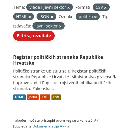
Tema:
Vlada i javni sektor
Formati:
CSV
HTML
JSON
Oznake:
politika
Tip
Izdavača:
Javni sektor
Filtriraj rezultate
Registar političkih stranaka Republike
Hrvatske
Političke stranke upisuju se u Registar političkih
stranaka Republike Hrvatske. Ministarstvo pravosuđa
i uprave vodi i Popis ustrojstvenih oblika političkih
stranaka. Zakonska...
HTML
JSON
XML
CSV
Također možete pristupiti ovom registru koristeći
API
(pogledajte
Dokumenаtаcijа API-jа
).