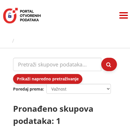
Preskoči
na
sadržaj
Skupovi podаtаkа
Prikaži napredno pretraživanje
Poredaj prema
Pronađeno skupova
podataka: 1