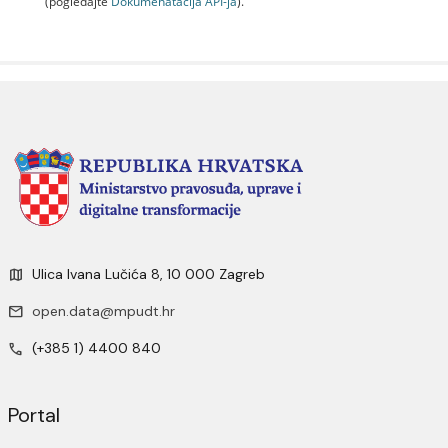
(pogledajte
Dokumenаtаcijа API-jа
).