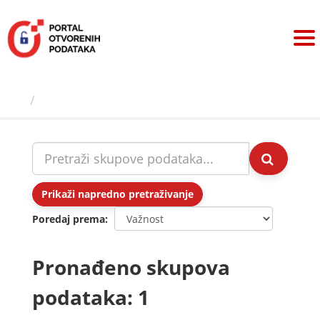
Preskoči
na
sadržaj
Skupovi podаtаkа
Prikaži napredno pretraživanje
Poredaj prema
Pronađeno skupova
podataka: 1