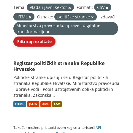
Tema:
Vlada i javni sektor
Formati:
CSV
HTML
Oznake:
političke stranke
Izdavači:
Ministarstvo pravosuđa, uprave i digitalne
transformacije
Filtriraj rezultate
Registar političkih stranaka Republike
Hrvatske
Političke stranke upisuju se u Registar političkih
stranaka Republike Hrvatske. Ministarstvo pravosuđa
i uprave vodi i Popis ustrojstvenih oblika političkih
stranaka. Zakonska...
HTML
JSON
XML
CSV
Također možete pristupiti ovom registru koristeći
API