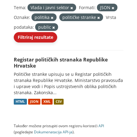
Tema:
Vlada i javni sektor
Formati:
JSON
Oznake:
politika
političke stranke
Vrsta
podataka:
public
Filtriraj rezultate
Registar političkih stranaka Republike
Hrvatske
Političke stranke upisuju se u Registar političkih
stranaka Republike Hrvatske. Ministarstvo pravosuđa
i uprave vodi i Popis ustrojstvenih oblika političkih
stranaka. Zakonska...
HTML
JSON
XML
CSV
Također možete pristupiti ovom registru koristeći
API
(pogledajte
Dokumenаtаcijа API-jа
).