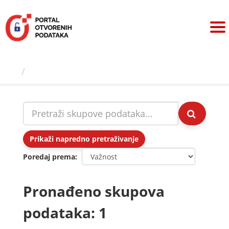
Preskoči
na
sadržaj
Skupovi podаtаkа
Prikaži napredno pretraživanje
Poredaj prema
Pronađeno skupova
podataka: 1