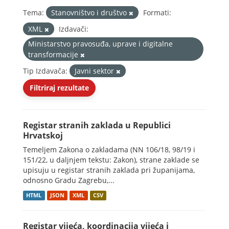
Tema:
Stanovništvo i društvo
Formati:
XML
Izdavači:
Ministarstvo pravosuđa, uprave i digitalne
transformacije
Tip Izdavača:
Javni sektor
Filtriraj rezultate
Registar stranih zaklada u Republici
Hrvatskoj
Temeljem Zakona o zakladama (NN 106/18, 98/19 i
151/22, u daljnjem tekstu: Zakon), strane zaklade se
upisuju u registar stranih zaklada pri županijama,
odnosno Gradu Zagrebu,...
HTML
JSON
XML
CSV
Registar vijeća, koordinacija vijeća i