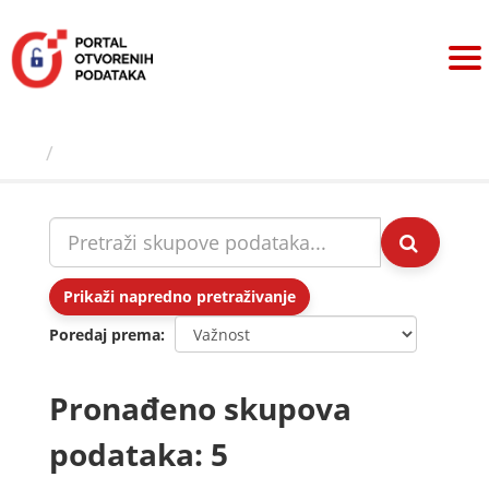
Preskoči
na
sadržaj
Skupovi podаtаkа
Prikaži napredno pretraživanje
Poredaj prema
Pronađeno skupova
podataka: 5