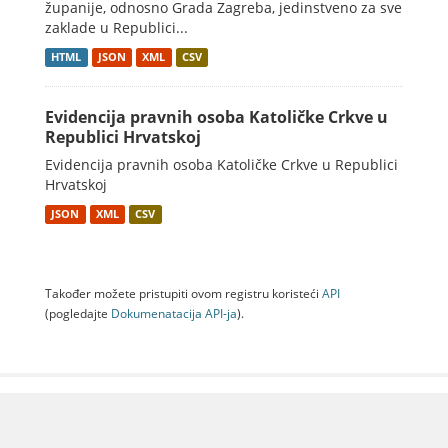
županije, odnosno Grada Zagreba, jedinstveno za sve
zaklade u Republici...
HTML
JSON
XML
CSV
Evidencija pravnih osoba Katoličke Crkve u
Republici Hrvatskoj
Evidencija pravnih osoba Katoličke Crkve u Republici
Hrvatskoj
JSON
XML
CSV
Također možete pristupiti ovom registru koristeći
API
(pogledajte
Dokumenаtаcijа API-jа
).