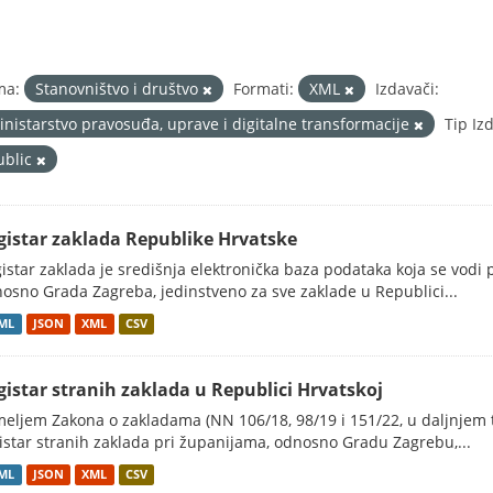
ma:
Stanovništvo i društvo
Formati:
XML
Izdavači:
inistarstvo pravosuđa, uprave i digitalne transformacije
Tip Iz
ublic
gistar zaklada Republike Hrvatske
istar zaklada je središnja elektronička baza podataka koja se vodi
osno Grada Zagreba, jedinstveno za sve zaklade u Republici...
ML
JSON
XML
CSV
gistar stranih zaklada u Republici Hrvatskoj
eljem Zakona o zakladama (NN 106/18, 98/19 i 151/22, u daljnjem t
istar stranih zaklada pri županijama, odnosno Gradu Zagrebu,...
ML
JSON
XML
CSV