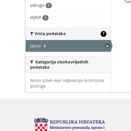
Tako
udruge
1
vijeće
1
Vrsta podataka
?
Javno
5
Kategorija visokovrijednih
podataka
Nema stavki koje odgovaraju kriterijima
pretrage