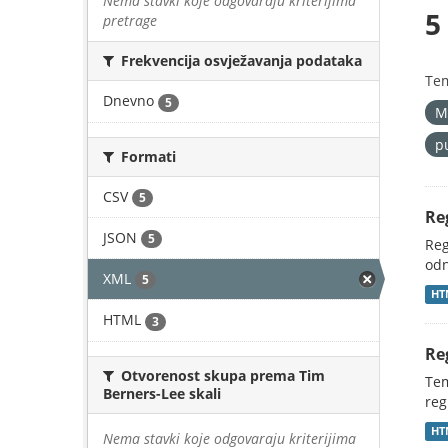
Nema stavki koje odgovaraju kriterijima
5
pretrage
Frekvencija osvježavanja podataka
Te
Dnevno
5
M
p
Formati
CSV
5
Re
JSON
5
Reg
odn
XML
5
HT
HTML
3
Re
Otvorenost skupa prema Tim
Tem
Berners-Lee skali
reg
HT
Nema stavki koje odgovaraju kriterijima