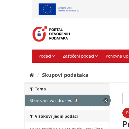
Preskoči
na
sadržaj
Skupovi podаtаkа
Tema
Stanovništvo i društvo
5
P
Visokovrijedni podaci
P