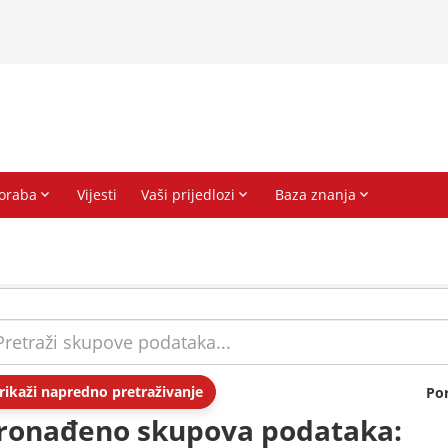
rikaži napredno pretraživanje
Po
ronađeno skupova podataka: