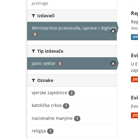
pretrage
Re
Izdavači
Reg
Ministarstvo pravosuđa, uprave i digitalne transfor
koo
5
HT
Tip izdavača
Ev
Javni sektor
5
U E
zaj
JS
Oznake
vjerske zajednice
2
Ev
katolička crkva
1
Evi
JS
nacionalne manjine
1
religija
1