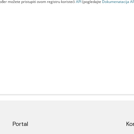
đer možete pristupiti ovom registru koristeći
API
(pogledajte
Dokumenаtаcijа AP