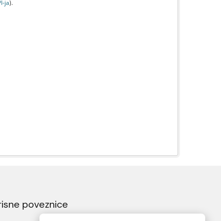
I-jа
).