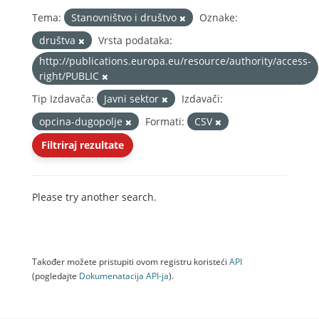
Tema:
Stanovništvo i društvo
Oznake:
društva
Vrsta podataka:
http://publications.europa.eu/resource/authority/access-
right/PUBLIC
Tip Izdavača:
Javni sektor
Izdavači:
opcina-dugopolje
Formati:
CSV
Filtriraj rezultate
Please try another search.
Također možete pristupiti ovom registru koristeći
API
(pogledajte
Dokumenаtаcijа API-jа
).