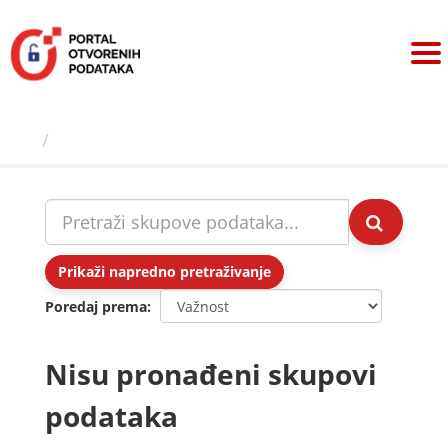
Preskoči
na
sadržaj
Skupovi podаtаkа
Prikaži napredno pretraživanje
Poredaj prema
Nisu pronađeni skupovi
podataka